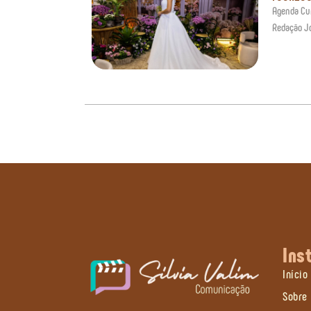
Agenda Cur
Redação J
Ins
Início
Sobre