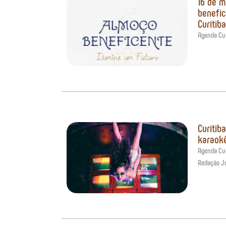
16 de m
benefic
Curitiba
Agenda Cur
Curitib
karaokê
Agenda Cur
Redação J