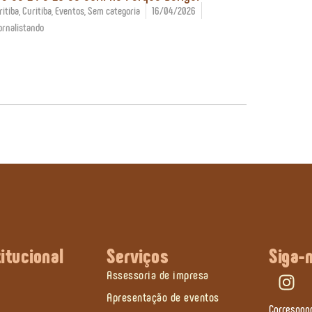
itiba
,
Curitiba
,
Eventos
,
Sem categoria
16/04/2026
ornalistando
titucional
Serviços
Siga-
Assessoria de impresa
Apresentação de eventos
Correspon