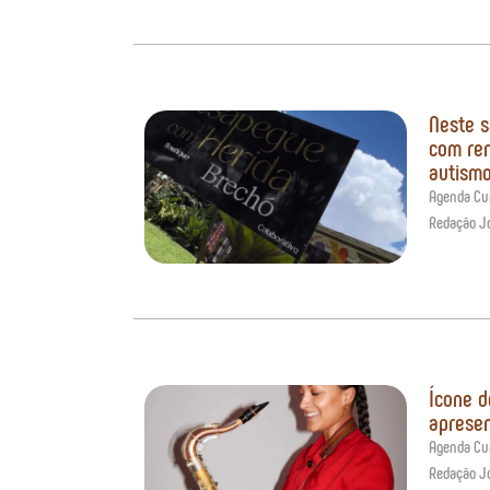
Neste s
com ren
autism
Agenda Cur
Redação J
Ícone d
apresen
Agenda Cur
Redação J