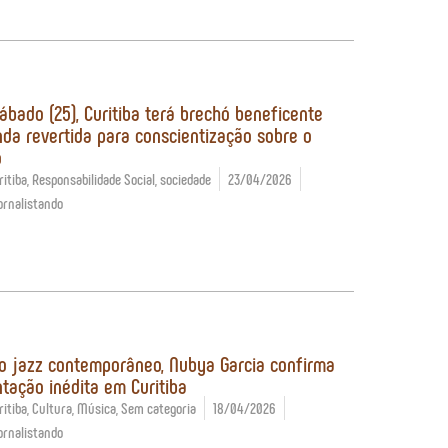
ábado (25), Curitiba terá brechó beneficente
da revertida para conscientização sobre o
o
itiba
,
Responsabilidade Social
,
sociedade
23/04/2026
ornalistando
o jazz contemporâneo, Nubya Garcia confirma
tação inédita em Curitiba
itiba
,
Cultura
,
Música
,
Sem categoria
18/04/2026
ornalistando