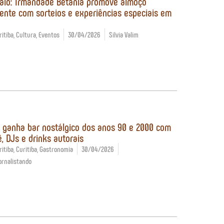
aio: Irmandade Betânia promove almoço
ente com sorteios e experiências especiais em
itiba
,
Cultura
,
Eventos
30/04/2026
Silvia Valim
a ganha bar nostálgico dos anos 90 e 2000 com
, DJs e drinks autorais
itiba
,
Curitiba
,
Gastronomia
30/04/2026
ornalistando