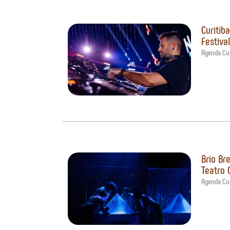
Curitib
Festiva
Agenda Cur
Brio Br
Teatro 
Agenda Cur