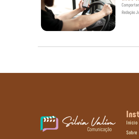
Comporta
Redação J
Ins
Início
Sobre