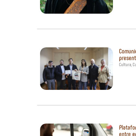
Comunid
present
Cultura
,
Cu
Platafo
entre e