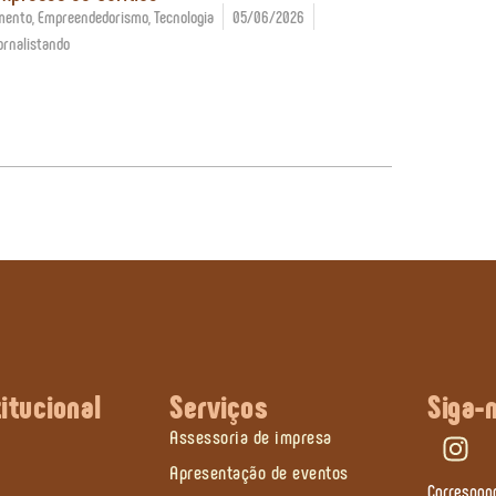
mento
,
Empreendedorismo
,
Tecnologia
05/06/2026
ornalistando
titucional
Serviços
Siga-
Assessoria de impresa
Apresentação de eventos
Correspon