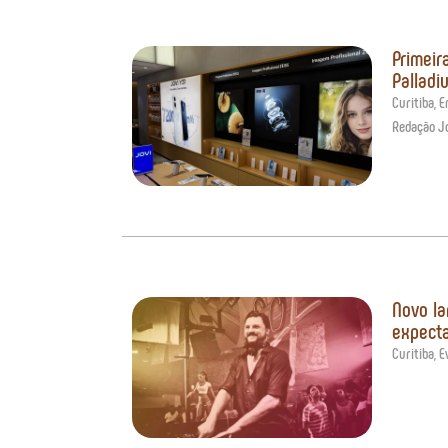
Primeir
Palladi
Curitiba
,
E
Redação J
Novo la
expecta
Curitiba
,
E