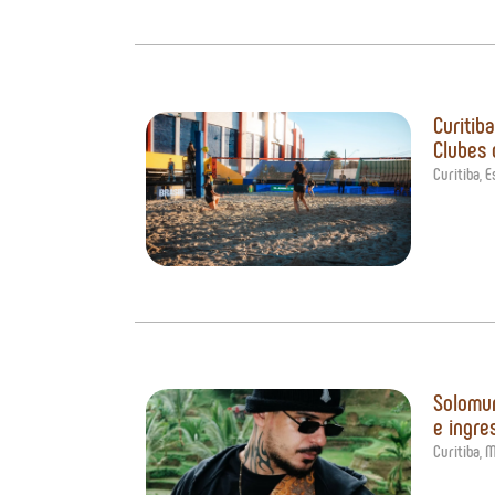
Curitib
Clubes 
Curitiba
,
E
Solomun
e ingre
Curitiba
,
M