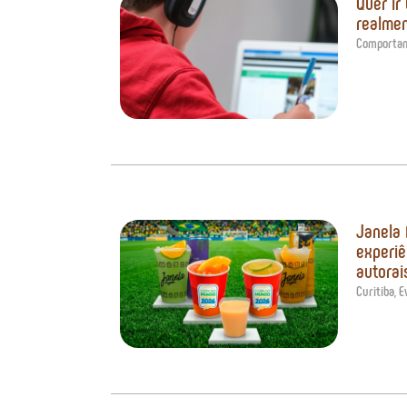
Quer ir
realmen
Comporta
Janela
experiê
autorai
Curitiba
,
E