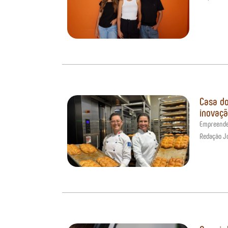
Casa do
inovaçã
Empreend
Redação J