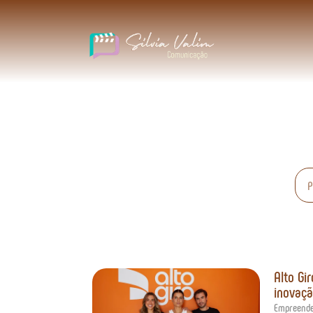
Alto Gi
inovaçã
Empreend