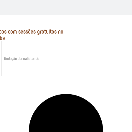
lcos com sessões gratuitas no
iba
Redação Jornalistando