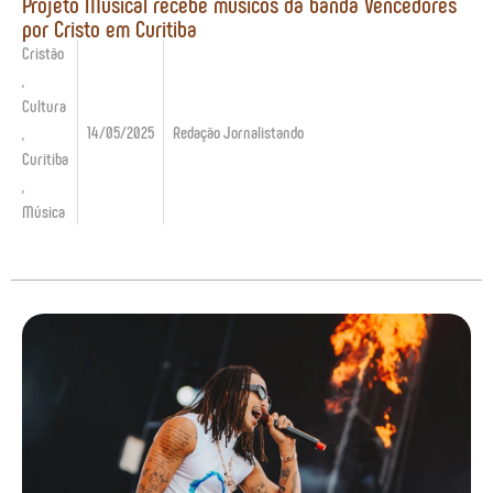
Projeto Musical recebe músicos da banda Vencedores
por Cristo em Curitiba
Cristão
,
Cultura
,
14/05/2025
Redação Jornalistando
Curitiba
,
Música