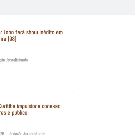
er Lobo fará show inédito em
ira (08)
ção Jornalistando
Curitiba impulsiona conexão
res e público
026
Redação Jornalistando