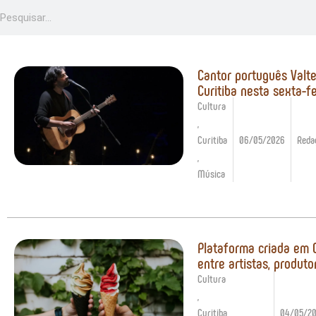
Cantor português Valt
Curitiba nesta sexta-fe
Cultura
,
Curitiba
06/05/2026
Reda
,
Música
Plataforma criada em 
entre artistas, produto
Cultura
,
Curitiba
04/05/2