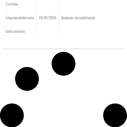
Curitiba
,
Empreendedorismo
26/01/2026
Redação Jornalistando
,
Gastronomia