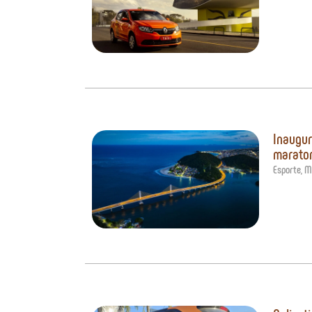
Inaugur
maraton
Esporte
,
Mo