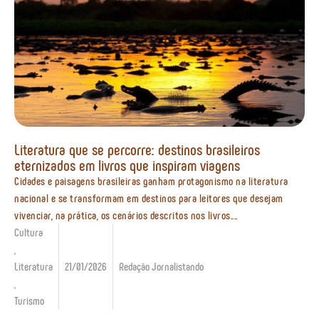
Literatura que se percorre: destinos brasileiros
eternizados em livros que inspiram viagens
Cidades e paisagens brasileiras ganham protagonismo na literatura
nacional e se transformam em destinos para leitores que desejam
vivenciar, na prática, os cenários descritos nos livros....
Cultura
,
Literatura
21/01/2026
Redação Jornalistando
,
Turismo