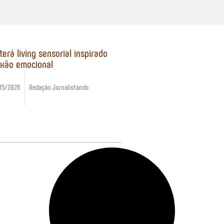
rá living sensorial inspirado
exão emocional
05/2026
Redação Jornalistando