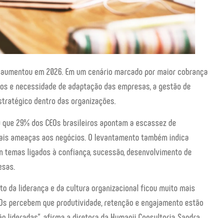
s aumentou em 2026. Em um cenário marcado por maior cobrança
ntos e necessidade de adaptação das empresas, a gestão de
tratégico dentro das organizações.
u que 29% dos CEOs brasileiros apontam a escassez de
pais ameaças aos negócios. O levantamento também indica
 temas ligados à confiança, sucessão, desenvolvimento de
esas.
o da liderança e da cultura organizacional ficou muito mais
CEOs percebem que produtividade, retenção e engajamento estão
 lideradas”, afirma a diretora da Humanii Consultoria, Sandra