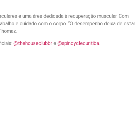
vasculares e uma área dedicada à recuperação muscular. Com
 trabalho e cuidado com o corpo. “O desempenho deixa de estar
 Thomaz.
iciais:
@thehouseclubbr
e
@spincyclecuritiba
.