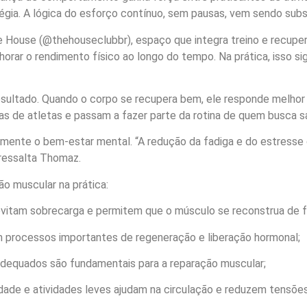
gia. A lógica do esforço contínuo, sem pausas, vem sendo subs
House (@thehouseclubbr), espaço que integra treino e recuper
horar o rendimento físico ao longo do tempo. Na prática, isso sig
esultado. Quando o corpo se recupera bem, ele responde melhor 
s de atletas e passam a fazer parte da rotina de quem busca s
mente o bem-estar mental. “A redução da fadiga e do estresse c
 ressalta Thomaz.
ão muscular na prática:
vitam sobrecarga e permitem que o músculo se reconstrua de f
 processos importantes de regeneração e liberação hormonal;
adequados são fundamentais para a reparação muscular;
ade e atividades leves ajudam na circulação e reduzem tensões