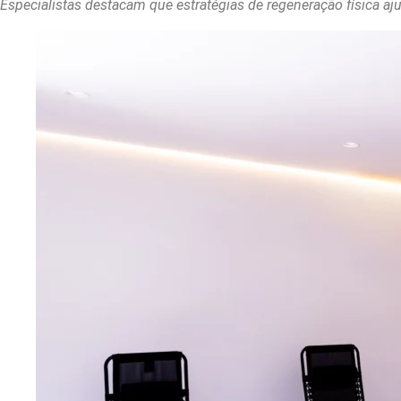
Especialistas destacam que estratégias de regeneração física a