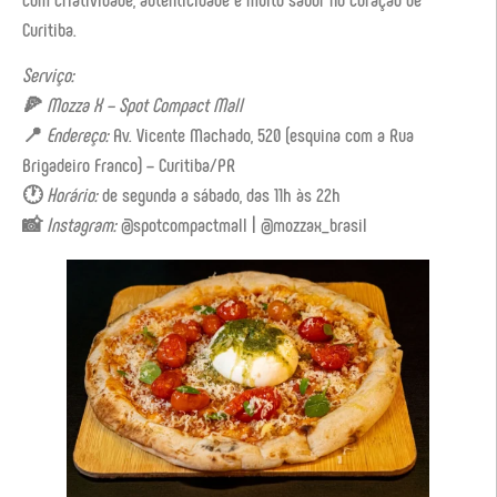
Curitiba.
Serviço:
🍕
Mozza X – Spot Compact Mall
📍
Endereço:
Av. Vicente Machado, 520 (esquina com a Rua
Brigadeiro Franco) – Curitiba/PR
🕐
Horário:
de segunda a sábado, das 11h às 22h
📸
Instagram:
@spotcompactmall | @mozzax_brasil