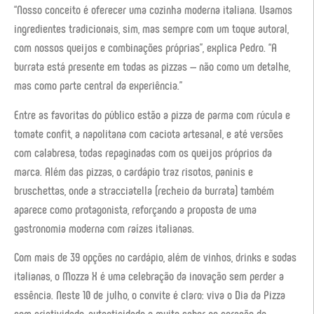
“Nosso conceito é oferecer uma cozinha moderna italiana. Usamos
ingredientes tradicionais, sim, mas sempre com um toque autoral,
com nossos queijos e combinações próprias”, explica Pedro. “A
burrata está presente em todas as pizzas — não como um detalhe,
mas como parte central da experiência.”
Entre as favoritas do público estão a pizza de parma com rúcula e
tomate confit, a napolitana com caciota artesanal, e até versões
com calabresa, todas repaginadas com os queijos próprios da
marca. Além das pizzas, o cardápio traz risotos, paninis e
bruschettas, onde a stracciatella (recheio da burrata) também
aparece como protagonista, reforçando a proposta de uma
gastronomia moderna com raízes italianas.
Com mais de 39 opções no cardápio, além de vinhos, drinks e sodas
italianas, o Mozza X é uma celebração da inovação sem perder a
essência. Neste 10 de julho, o convite é claro: viva o Dia da Pizza
com criatividade, autenticidade e muito sabor no coração de