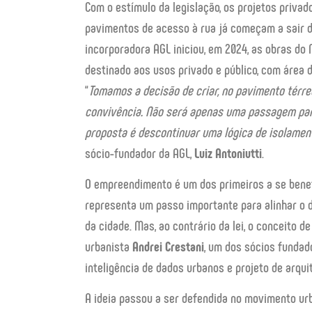
Com o estímulo da legislação, os projetos privad
pavimentos de acesso à rua já começam a sair do 
incorporadora AGL iniciou, em 2024, as obras do M
destinado aos usos privado e público, com área 
“
Tomamos a decisão de criar, no pavimento térre
convivência. Não será apenas uma passagem par
proposta é descontinuar uma lógica de isolamen
sócio-fundador da AGL,
Luiz Antoniutti
.
O empreendimento é um dos primeiros a se benefic
representa um passo importante para alinhar o d
da cidade. Mas, ao contrário da lei, o conceito de
urbanista
Andrei Crestani
, um dos sócios fundad
inteligência de dados urbanos e projeto de arqui
A ideia passou a ser defendida no movimento urb