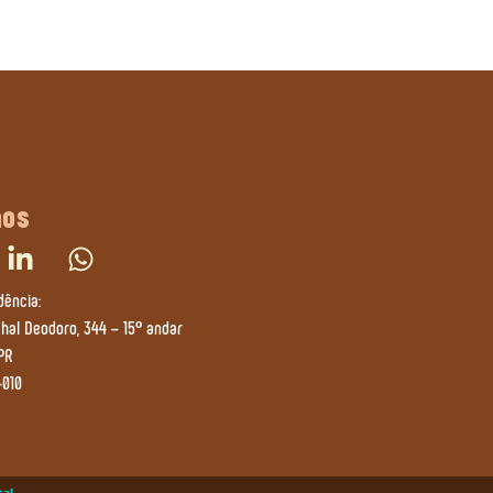
nos
dência:
al Deodoro, 344 – 15º andar
 PR
-010